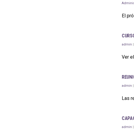
Adminis
El pr
CURSO
admin
Ver el
REUNI
admin
Las r
CAPAC
admin