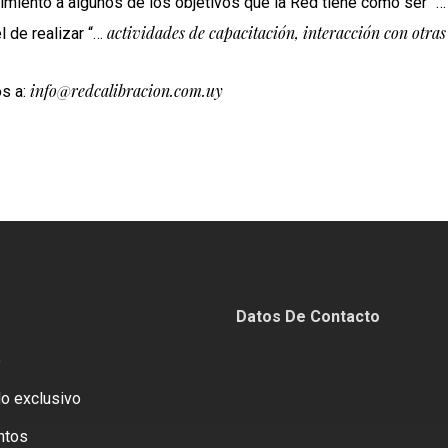
imiento a algunos de los objetivos que la Red tiene como ser “
actividades de capacitación, interacción con otra
l de realizar “…
info@redcalibracion.com.uy
os a:
Datos De Contacto
o
o exclusivo
ntos