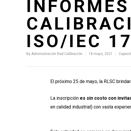
INFORMES
CALIBRAC
ISO/IEC 1
By
Administración Red Calibración
18 mayo, 2021
Capaci
El próximo 25 de mayo, la RLSC
brindar
La inscripción
es sin costo con invita
en calidad industrial) con vasta experie