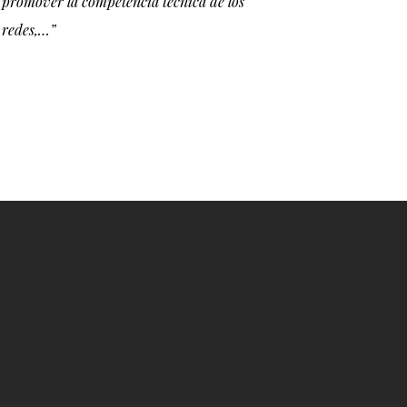
promover la competencia técnica de los
…
s redes,…”